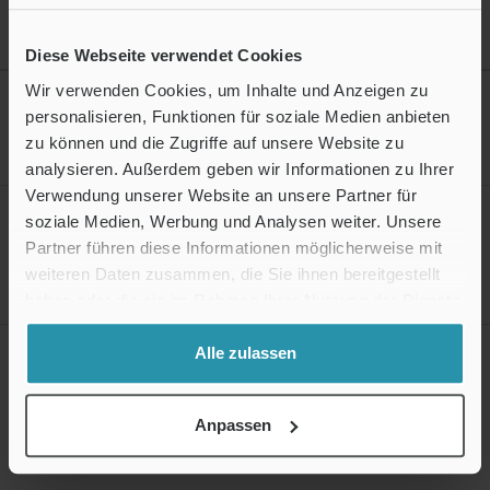
Stellenbezeichnung
Diese Webseite verwendet Cookies
Wir verwenden Cookies, um Inhalte und Anzeigen zu
Elektroniker / Mechatroniker (m/w/d)
Operations
personalisieren, Funktionen für soziale Medien anbieten
26.07.2026
zu können und die Zugriffe auf unsere Website zu
Langen, HE, DE, 63225
analysieren. Außerdem geben wir Informationen zu Ihrer
Verwendung unserer Website an unsere Partner für
HR Payroll Specialist / Personalsachbearbeiter (m/w/d) -
soziale Medien, Werbung und Analysen weiter. Unsere
Entgeltabrechnung
Partner führen diese Informationen möglicherweise mit
Operations
weiteren Daten zusammen, die Sie ihnen bereitgestellt
22.07.2026
haben oder die sie im Rahmen Ihrer Nutzung der Dienste
Frankfurt am Main, HE, DE, 60549
gesammelt haben.
HR Payroll Specialist/Personalsachbearbeiter (m/w/d) -
Alle zulassen
Entgeltabrechnung (Junior/Young Professional)
Operations
22.07.2026
Anpassen
Frankfurt am Main, HE, DE, 60549