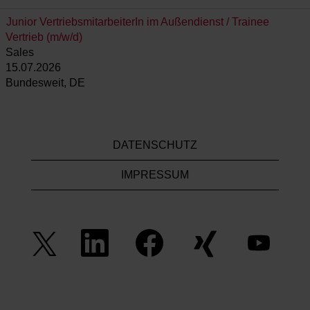
Junior VertriebsmitarbeiterIn im Außendienst / Trainee
Vertrieb (m/w/d)
Sales
15.07.2026
Bundesweit, DE
DATENSCHUTZ
IMPRESSUM
W
W
W
W
W
i
i
i
i
i
r
r
r
r
r
d
d
d
d
d
a
a
a
a
a
u
u
u
u
u
f
f
f
f
f
e
e
e
e