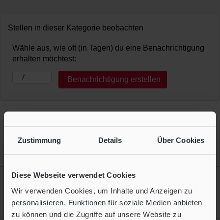
Stellen in dieser Kategorie beobachten
Wähle aus, wie oft (in Tagen) du eine Benachrichtigung
erhalten möchtest:
Ergebnisse
1 – 6
von
6
Zustimmung
Details
Über Cookies
Stellenbezeichnung
Diese Webseite verwendet Cookies
Elektroniker / Mechatroniker (m/w/d)
Operations
Wir verwenden Cookies, um Inhalte und Anzeigen zu
26.07.2026
personalisieren, Funktionen für soziale Medien anbieten
Langen, HE, DE, 63225
zu können und die Zugriffe auf unsere Website zu