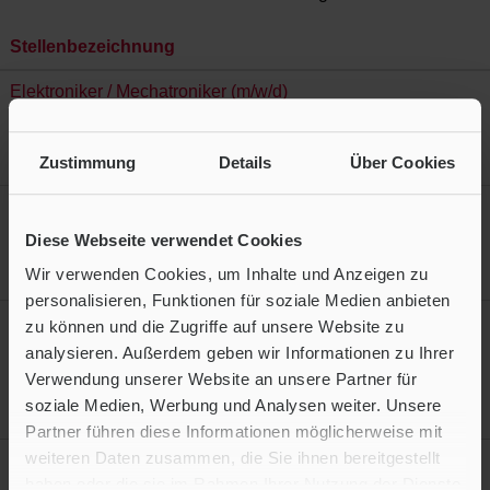
Stellenbezeichnung
Elektroniker / Mechatroniker (m/w/d)
Operations
26.07.2026
Zustimmung
Details
Über Cookies
Langen, HE, DE, 63225
Junior Consultant Engineer (m/w/d)
Sales
Diese Webseite verwendet Cookies
23.07.2026
Wir verwenden Cookies, um Inhalte und Anzeigen zu
Bundesweit, DE
personalisieren, Funktionen für soziale Medien anbieten
HR Payroll Specialist / Personalsachbearbeiter (m/w/d) -
zu können und die Zugriffe auf unsere Website zu
Entgeltabrechnung
analysieren. Außerdem geben wir Informationen zu Ihrer
Operations
Verwendung unserer Website an unsere Partner für
22.07.2026
soziale Medien, Werbung und Analysen weiter. Unsere
Frankfurt am Main, HE, DE, 60549
Partner führen diese Informationen möglicherweise mit
weiteren Daten zusammen, die Sie ihnen bereitgestellt
HR Payroll Specialist/Personalsachbearbeiter (m/w/d) -
Entgeltabrechnung (Junior/Young Professional)
haben oder die sie im Rahmen Ihrer Nutzung der Dienste