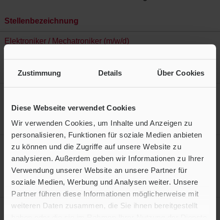
Stellenbezeichnung
Elektroniker / Mechatroniker (m/w/d)
Operations
26.07.2026
Zustimmung
Details
Über Cookies
Langen, HE, DE, 63225
Junior Consultant Engineer (m/w/d)
Sales
Diese Webseite verwendet Cookies
23.07.2026
Wir verwenden Cookies, um Inhalte und Anzeigen zu
Bundesweit, DE
personalisieren, Funktionen für soziale Medien anbieten
HR Payroll Specialist / Personalsachbearbeiter (m/w/d) -
zu können und die Zugriffe auf unsere Website zu
Entgeltabrechnung
analysieren. Außerdem geben wir Informationen zu Ihrer
Operations
Verwendung unserer Website an unsere Partner für
22.07.2026
soziale Medien, Werbung und Analysen weiter. Unsere
Frankfurt am Main, HE, DE, 60549
Partner führen diese Informationen möglicherweise mit
weiteren Daten zusammen, die Sie ihnen bereitgestellt
HR Payroll Specialist/Personalsachbearbeiter (m/w/d) -
Entgeltabrechnung (Junior/Young Professional)
haben oder die sie im Rahmen Ihrer Nutzung der Dienste